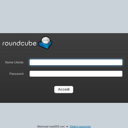
Nome Utente
Password
Accedi
Webmail mail365.net ●
Ottieni supporto